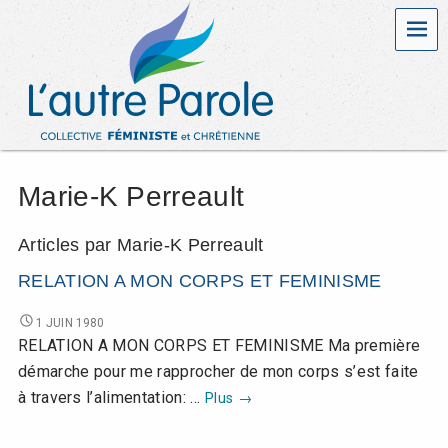
MEN
L
U
C
'
O
L
a
L
E
u
C
T
Marie-K Perreault
t
I
V
r
E
Articles par Marie-K Perreault
F
É
e
RELATION A MON CORPS ET FEMINISME
M
I
P
RELATION
1 JUIN 1980
N
A
RELATION A MON CORPS ET FEMINISME Ma première
I
a
MON
S
démarche pour me rapprocher de mon corps s’est faite
CORPS
T
RELATION
à travers l’alimentation: …
Plus
→
ET
r
E
A
FEMINISME
E
MON