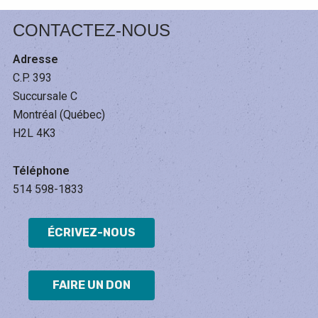
o
T
C
CORPS
H
CONTACTEZ-NOUS
l
ET
R
FEMINISME
É
e
Adresse
T
C.P. 393
I
E
Succursale C
N
Montréal (Québec)
N
H2L 4K3
E
Téléphone
514 598-1833
ÉCRIVEZ-NOUS
FAIRE UN DON